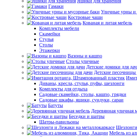
Ящики для хранения
Гамаки
Уличные урны и
Костровые чаши
Кованая и литая мебель
Комплекты мебели
Скамейки
Стулья
Столы
Этажерки
Вазоны и кашпо
Столы уличные
Детские домики для да
Детские песочницы 
Имит
Диваны, кресла, стулья, пуфы, шезлонги
Комплекты для отдыха
Садовые скамейки, столы, кашпо, грядки
Садовые шкафы, ящики, сундуки, сараи
Батуты
Деревянная уличная 
Беседки и шатры
Шатры-павильоны
Шезлонги
Мебель из а