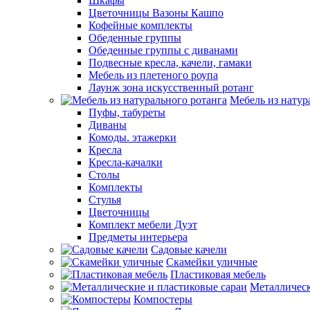
Шкафы
Цветочницы Вазоны Кашпо
Кофейные комплекты
Обеденные группы
Обеденные группы с диванами
Подвесные кресла, качели, гамаки
Мебель из плетеного роупа
Лаунж зона искусственный ротанг
Мебель из натур
Пуфы, табуреты
Диваны
Комоды. этажерки
Кресла
Кресла-качалки
Столы
Комплекты
Стулья
Цветочницы
Комплект мебели Дуэт
Предметы интерьера
Садовые качели
Скамейки уличные
Пластиковая мебель
Металлическ
Компостеры