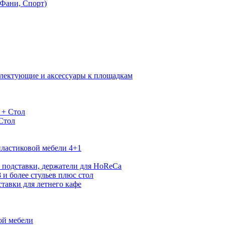
Фани, Спорт)
лектующие и аксессуары к площадкам
 + Стол
 Стол
ластиковой мебели 4+1
 подставки, держатели для HoReCa
 и более стульев плюс стол
тавки для летнего кафе
ой мебели