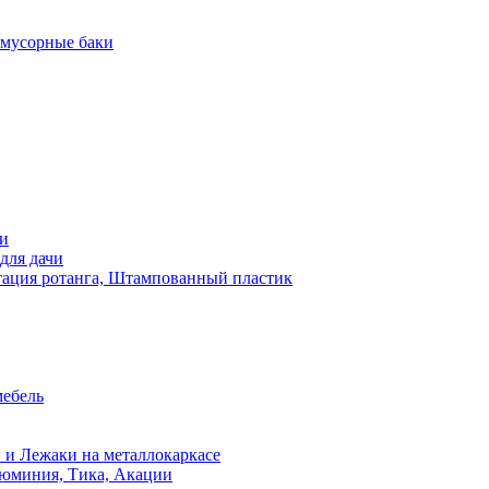
 мусорные баки
чи
для дачи
ация ротанга, Штампованный пластик
мебель
 и Лежаки на металлокаркасе
люминия, Тика, Акации