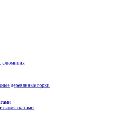
а, алюминия
вные деревянные горки
атами
четырмя скатами