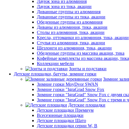
Лаунж зона из алюминия
Лаунж зона из тика, акации
Диванные группы из алюминия
Диванные группы из тика, акации
Обеденные группы из алюминия
Диваны из алюминия, тика, акации
Столы из алюминия, тика, акации
Кресла, оттоманки из алюминия, тика, акации
Стулья из алюминия, тика, акации
Шезлонги из алюминия, тика, акации
Обеденные группы из массива акации, тика
Кофейные комплекты из массива акации, тик
Коллекции мебели
Зонты и подставки
Детские площадки, батуты, зимние горки
Зимние зали
Зимние горки MoyDvor SWAN
Зимние горки "IgraGrad Snow Fox
Зимние горки "IgraGrad" Snow Fox с двумя ск
Зимние горки "IgraGrad" Snow Fox с тремя и 
Детские площадки
Детские площадки Премиум
Всесезонные площадки
Детские площадки Шато
Детские площадки серии W, В