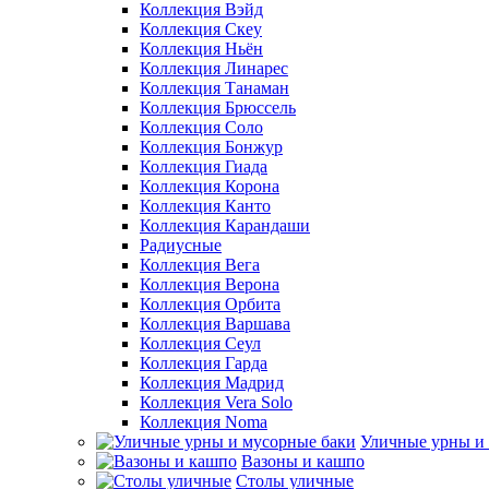
Коллекция Вэйд
Коллекция Скеу
Коллекция Ньён
Коллекция Линарес
Коллекция Танаман
Коллекция Брюссель
Коллекция Соло
Коллекция Бонжур
Коллекция Гиада
Коллекция Корона
Коллекция Канто
Коллекция Карандаши
Радиусные
Коллекция Вега
Коллекция Верона
Коллекция Орбита
Коллекция Варшава
Коллекция Сеул
Коллекция Гарда
Коллекция Мадрид
Коллекция Vera Solo
Коллекция Noma
Уличные урны и
Вазоны и кашпо
Столы уличные