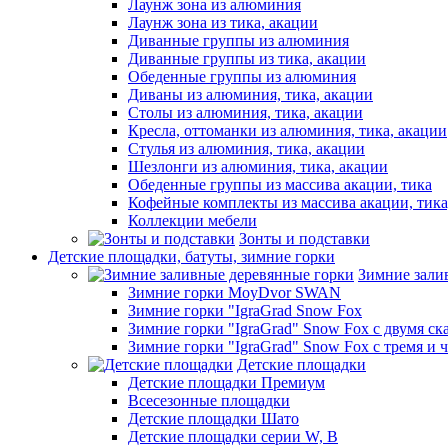
Лаунж зона из алюминия
Лаунж зона из тика, акации
Диванные группы из алюминия
Диванные группы из тика, акации
Обеденные группы из алюминия
Диваны из алюминия, тика, акации
Столы из алюминия, тика, акации
Кресла, оттоманки из алюминия, тика, акации
Стулья из алюминия, тика, акации
Шезлонги из алюминия, тика, акации
Обеденные группы из массива акации, тика
Кофейные комплекты из массива акации, тик
Коллекции мебели
Зонты и подставки
Детские площадки, батуты, зимние горки
Зимние зали
Зимние горки MoyDvor SWAN
Зимние горки "IgraGrad Snow Fox
Зимние горки "IgraGrad" Snow Fox с двумя ск
Зимние горки "IgraGrad" Snow Fox с тремя и 
Детские площадки
Детские площадки Премиум
Всесезонные площадки
Детские площадки Шато
Детские площадки серии W, В