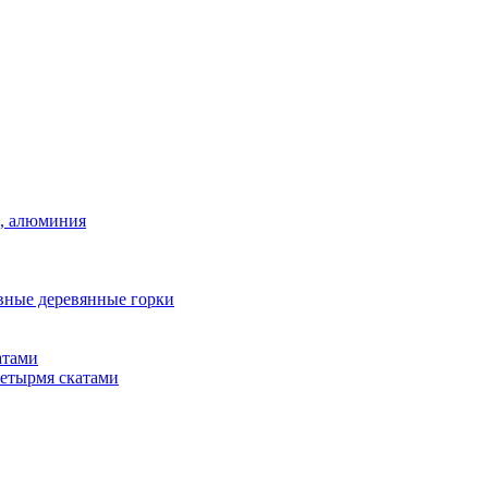
а, алюминия
вные деревянные горки
атами
четырмя скатами