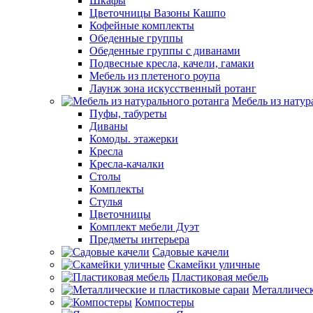
Шкафы
Цветочницы Вазоны Кашпо
Кофейные комплекты
Обеденные группы
Обеденные группы с диванами
Подвесные кресла, качели, гамаки
Мебель из плетеного роупа
Лаунж зона искусственный ротанг
Мебель из натур
Пуфы, табуреты
Диваны
Комоды. этажерки
Кресла
Кресла-качалки
Столы
Комплекты
Стулья
Цветочницы
Комплект мебели Дуэт
Предметы интерьера
Садовые качели
Скамейки уличные
Пластиковая мебель
Металлическ
Компостеры