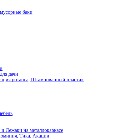
 мусорные баки
чи
для дачи
ация ротанга, Штампованный пластик
мебель
 и Лежаки на металлокаркасе
люминия, Тика, Акации