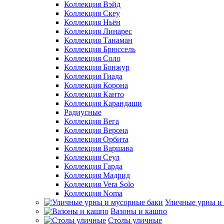
Коллекция Вэйд
Коллекция Скеу
Коллекция Ньён
Коллекция Линарес
Коллекция Танаман
Коллекция Брюссель
Коллекция Соло
Коллекция Бонжур
Коллекция Гиада
Коллекция Корона
Коллекция Канто
Коллекция Карандаши
Радиусные
Коллекция Вега
Коллекция Верона
Коллекция Орбита
Коллекция Варшава
Коллекция Сеул
Коллекция Гарда
Коллекция Мадрид
Коллекция Vera Solo
Коллекция Noma
Уличные урны и
Вазоны и кашпо
Столы уличные