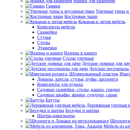
Ящики для хранения
Гамаки
Уличные урны и
Костровые чаши
Кованая и литая мебель
Комплекты мебели
Скамейки
Стулья
Столы
Этажерки
Вазоны и кашпо
Столы уличные
Детские домики для да
Детские песочницы 
Имит
Диваны, кресла, стулья, пуфы, шезлонги
Комплекты для отдыха
Садовые скамейки, столы, кашпо, грядки
Садовые шкафы, ящики, сундуки, сараи
Батуты
Деревянная уличная 
Беседки и шатры
Шатры-павильоны
Шезлонги
Мебель из а