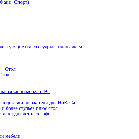
Фани, Спорт)
лектующие и аксессуары к площадкам
 + Стол
 Стол
ластиковой мебели 4+1
 подставки, держатели для HoReCa
 и более стульев плюс стол
тавки для летнего кафе
ой мебели