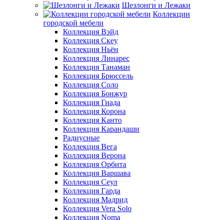
Шезлонги и Лежаки
Коллекции
городской мебели
Коллекция Вэйд
Коллекция Скеу
Коллекция Ньён
Коллекция Линарес
Коллекция Танаман
Коллекция Брюссель
Коллекция Соло
Коллекция Бонжур
Коллекция Гиада
Коллекция Корона
Коллекция Канто
Коллекция Карандаши
Радиусные
Коллекция Вега
Коллекция Верона
Коллекция Орбита
Коллекция Варшава
Коллекция Сеул
Коллекция Гарда
Коллекция Мадрид
Коллекция Vera Solo
Коллекция Noma