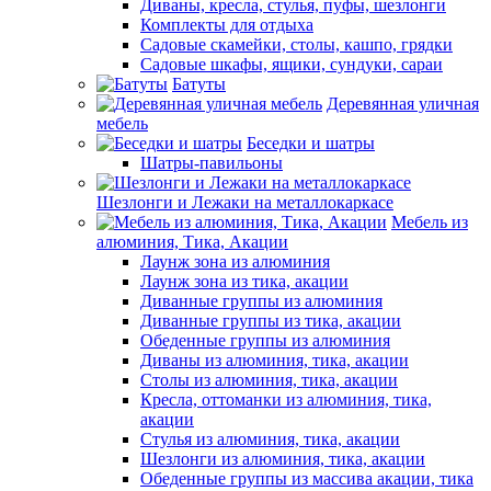
Диваны, кресла, стулья, пуфы, шезлонги
Комплекты для отдыха
Садовые скамейки, столы, кашпо, грядки
Садовые шкафы, ящики, сундуки, сараи
Батуты
Деревянная уличная
мебель
Беседки и шатры
Шатры-павильоны
Шезлонги и Лежаки на металлокаркасе
Мебель из
алюминия, Тика, Акации
Лаунж зона из алюминия
Лаунж зона из тика, акации
Диванные группы из алюминия
Диванные группы из тика, акации
Обеденные группы из алюминия
Диваны из алюминия, тика, акации
Столы из алюминия, тика, акации
Кресла, оттоманки из алюминия, тика,
акации
Стулья из алюминия, тика, акации
Шезлонги из алюминия, тика, акации
Обеденные группы из массива акации, тика