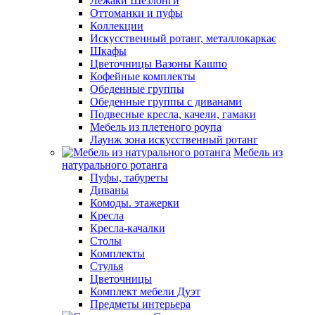
Лежаки Шезлонги
Оттоманки и пуфы
Коллекции
Искусственный ротанг, металлокаркас
Шкафы
Цветочницы Вазоны Кашпо
Кофейные комплекты
Обеденные группы
Обеденные группы с диванами
Подвесные кресла, качели, гамаки
Мебель из плетеного роупа
Лаунж зона искусственный ротанг
Мебель из
натурального ротанга
Пуфы, табуреты
Диваны
Комоды. этажерки
Кресла
Кресла-качалки
Столы
Комплекты
Стулья
Цветочницы
Комплект мебели Дуэт
Предметы интерьера