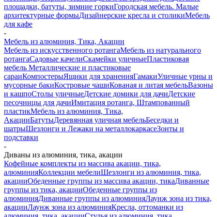
площадки, батуты, зимние горки
Городская мебель. Малые
архитектурные формы
Дизайнерские кресла и столики
Мебель
для кафе
-
Мебель из алюминия, Тика, Акации
Мебель из искусственного ротанга
Мебель из натурального
ротанга
Садовые качели
Скамейки уличные
Пластиковая
мебель
Металлические и пластиковые
сараи
Компостеры
Ящики для хранения
Гамаки
Уличные урны и
мусорные баки
Костровые чаши
Кованая и литая мебель
Вазоны
и кашпо
Столы уличные
Детские домики для дачи
Детские
песочницы для дачи
Имитация ротанга, Штампованный
пластик
Мебель из алюминия, Тика,
Акации
Батуты
Деревянная уличная мебель
Беседки и
шатры
Шезлонги и Лежаки на металлокаркасе
Зонты и
подставки
-
Диваны из алюминия, тика, акации
Кофейные комплекты из массива акации, тика,
алюминия
Коллекции мебели
Шезлонги из алюминия, тика,
акации
Обеденные группы из массива акации, тика
Диванные
группы из тика, акации
Обеденные группы из
алюминия
Диванные группы из алюминия
Лаунж зона из тика,
акации
Лаунж зона из алюминия
Кресла, оттоманки из
алюминия, тика, акации
Стулья из алюминия, тика,