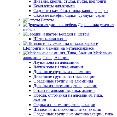
Диваны, кресла, стулья, пуфы, шезлонги
Комплекты для отдыха
Садовые скамейки, столы, кашпо, грядки
Садовые шкафы, ящики, сундуки, сараи
Батуты
Деревянная уличная
мебель
Беседки и шатры
Шатры-павильоны
Шезлонги и Лежаки на металлокаркасе
Мебель из
алюминия, Тика, Акации
Лаунж зона из алюминия
Лаунж зона из тика, акации
Диванные группы из алюминия
Диванные группы из тика, акации
Обеденные группы из алюминия
Диваны из алюминия, тика, акации
Столы из алюминия, тика, акации
Кресла, оттоманки из алюминия, тика,
акации
Стулья из алюминия, тика, акации
Шезлонги из алюминия, тика, акации
Обеденные группы из массива акации, тика