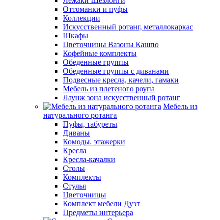
Лежаки Шезлонги
Оттоманки и пуфы
Коллекции
Искусственный ротанг, металлокаркас
Шкафы
Цветочницы Вазоны Кашпо
Кофейные комплекты
Обеденные группы
Обеденные группы с диванами
Подвесные кресла, качели, гамаки
Мебель из плетеного роупа
Лаунж зона искусственный ротанг
Мебель из
натурального ротанга
Пуфы, табуреты
Диваны
Комоды. этажерки
Кресла
Кресла-качалки
Столы
Комплекты
Стулья
Цветочницы
Комплект мебели Дуэт
Предметы интерьера