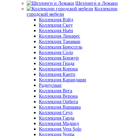
Шезлонги и Лежаки
Коллекции
городской мебели
Коллекция Вэйд
Коллекция Скеу
Коллекция Ньён
Коллекция Линарес
Коллекция Танаман
Коллекция Брюссель
Коллекция Соло
Коллекция Бонжур
Коллекция Гиада
Коллекция Корона
Коллекция Канто
Коллекция Карандаши
Радиусные
Коллекция Вега
Коллекция Верона
Коллекция Орбита
Коллекция Варшава
Коллекция Сеул
Коллекция Гарда
Коллекция Мадрид
Коллекция Vera Solo
Коллекция Noma