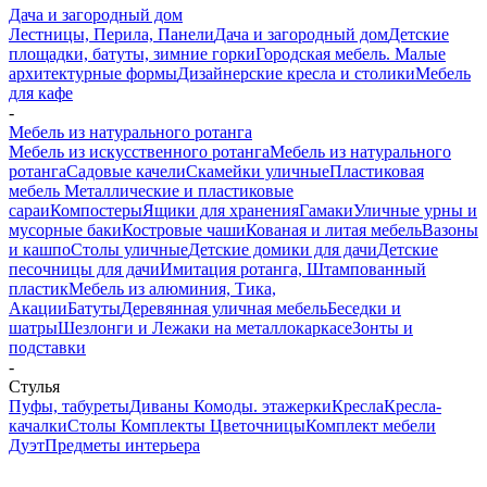
Дача и загородный дом
Лестницы, Перила, Панели
Дача и загородный дом
Детские
площадки, батуты, зимние горки
Городская мебель. Малые
архитектурные формы
Дизайнерские кресла и столики
Мебель
для кафе
-
Мебель из натурального ротанга
Мебель из искусственного ротанга
Мебель из натурального
ротанга
Садовые качели
Скамейки уличные
Пластиковая
мебель
Металлические и пластиковые
сараи
Компостеры
Ящики для хранения
Гамаки
Уличные урны и
мусорные баки
Костровые чаши
Кованая и литая мебель
Вазоны
и кашпо
Столы уличные
Детские домики для дачи
Детские
песочницы для дачи
Имитация ротанга, Штампованный
пластик
Мебель из алюминия, Тика,
Акации
Батуты
Деревянная уличная мебель
Беседки и
шатры
Шезлонги и Лежаки на металлокаркасе
Зонты и
подставки
-
Стулья
Пуфы, табуреты
Диваны
Комоды. этажерки
Кресла
Кресла-
качалки
Столы
Комплекты
Цветочницы
Комплект мебели
Дуэт
Предметы интерьера