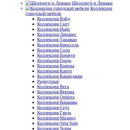
Шезлонги и Лежаки
Коллекции
городской мебели
Коллекция Вэйд
Коллекция Скеу
Коллекция Ньён
Коллекция Линарес
Коллекция Танаман
Коллекция Брюссель
Коллекция Соло
Коллекция Бонжур
Коллекция Гиада
Коллекция Корона
Коллекция Канто
Коллекция Карандаши
Радиусные
Коллекция Вега
Коллекция Верона
Коллекция Орбита
Коллекция Варшава
Коллекция Сеул
Коллекция Гарда
Коллекция Мадрид
Коллекция Vera Solo
Коллекция Noma