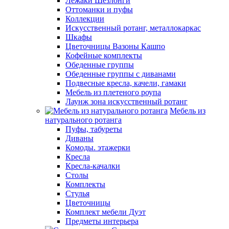
Лежаки Шезлонги
Оттоманки и пуфы
Коллекции
Искусственный ротанг, металлокаркас
Шкафы
Цветочницы Вазоны Кашпо
Кофейные комплекты
Обеденные группы
Обеденные группы с диванами
Подвесные кресла, качели, гамаки
Мебель из плетеного роупа
Лаунж зона искусственный ротанг
Мебель из
натурального ротанга
Пуфы, табуреты
Диваны
Комоды. этажерки
Кресла
Кресла-качалки
Столы
Комплекты
Стулья
Цветочницы
Комплект мебели Дуэт
Предметы интерьера