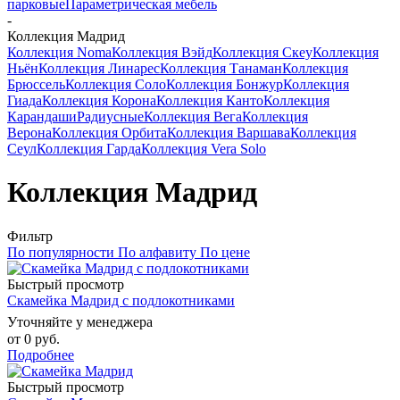
парковые
Параметрическая мебель
-
Коллекция Мадрид
Коллекция Noma
Коллекция Вэйд
Коллекция Скеу
Коллекция
Ньён
Коллекция Линарес
Коллекция Танаман
Коллекция
Брюссель
Коллекция Соло
Коллекция Бонжур
Коллекция
Гиада
Коллекция Корона
Коллекция Канто
Коллекция
Карандаши
Радиусные
Коллекция Вега
Коллекция
Верона
Коллекция Орбита
Коллекция Варшава
Коллекция
Сеул
Коллекция Гарда
Коллекция Vera Solo
Коллекция Мадрид
Фильтр
По популярности
По алфавиту
По цене
Быстрый просмотр
Скамейка Мадрид с подлокотниками
Уточняйте у менеджера
от
0 руб.
Подробнее
Быстрый просмотр