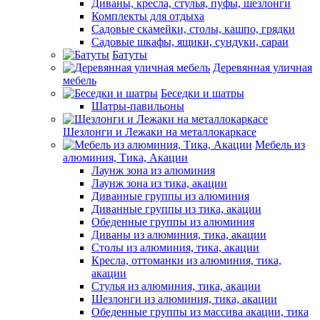
Диваны, кресла, стулья, пуфы, шезлонги
Комплекты для отдыха
Садовые скамейки, столы, кашпо, грядки
Садовые шкафы, ящики, сундуки, сараи
Батуты
Деревянная уличная
мебель
Беседки и шатры
Шатры-павильоны
Шезлонги и Лежаки на металлокаркасе
Мебель из
алюминия, Тика, Акации
Лаунж зона из алюминия
Лаунж зона из тика, акации
Диванные группы из алюминия
Диванные группы из тика, акации
Обеденные группы из алюминия
Диваны из алюминия, тика, акации
Столы из алюминия, тика, акации
Кресла, оттоманки из алюминия, тика,
акации
Стулья из алюминия, тика, акации
Шезлонги из алюминия, тика, акации
Обеденные группы из массива акации, тика