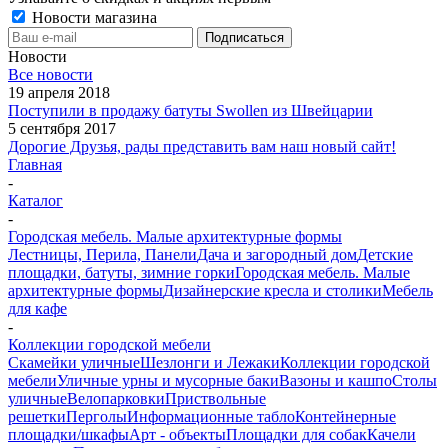
Новости магазина
Новости
Все новости
19 апреля 2018
Поступили в продажу батуты Swollen из Швейцарии
5 сентября 2017
Дорогие Друзья, рады представить вам наш новый сайт!
Главная
-
Каталог
-
Городская мебель. Малые архитектурные формы
Лестницы, Перила, Панели
Дача и загородный дом
Детские
площадки, батуты, зимние горки
Городская мебель. Малые
архитектурные формы
Дизайнерские кресла и столики
Мебель
для кафе
-
Коллекции городской мебели
Скамейки уличные
Шезлонги и Лежаки
Коллекции городской
мебели
Уличные урны и мусорные баки
Вазоны и кашпо
Столы
уличные
Велопарковки
Приствольные
решетки
Перголы
Информационные табло
Контейнерные
площадки/шкафы
Арт - объекты
Площадки для собак
Качели