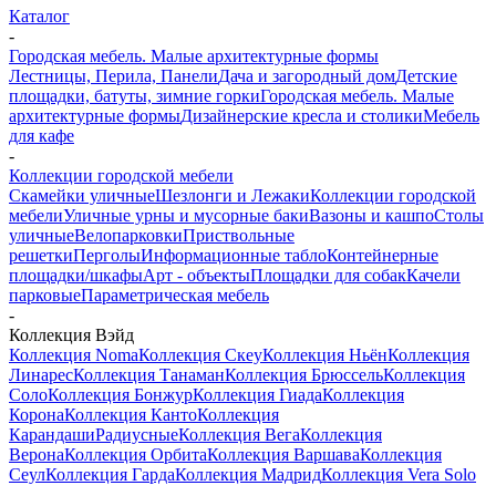
Каталог
-
Городская мебель. Малые архитектурные формы
Лестницы, Перила, Панели
Дача и загородный дом
Детские
площадки, батуты, зимние горки
Городская мебель. Малые
архитектурные формы
Дизайнерские кресла и столики
Мебель
для кафе
-
Коллекции городской мебели
Скамейки уличные
Шезлонги и Лежаки
Коллекции городской
мебели
Уличные урны и мусорные баки
Вазоны и кашпо
Столы
уличные
Велопарковки
Приствольные
решетки
Перголы
Информационные табло
Контейнерные
площадки/шкафы
Арт - объекты
Площадки для собак
Качели
парковые
Параметрическая мебель
-
Коллекция Вэйд
Коллекция Noma
Коллекция Скеу
Коллекция Ньён
Коллекция
Линарес
Коллекция Танаман
Коллекция Брюссель
Коллекция
Соло
Коллекция Бонжур
Коллекция Гиада
Коллекция
Корона
Коллекция Канто
Коллекция
Карандаши
Радиусные
Коллекция Вега
Коллекция
Верона
Коллекция Орбита
Коллекция Варшава
Коллекция
Сеул
Коллекция Гарда
Коллекция Мадрид
Коллекция Vera Solo