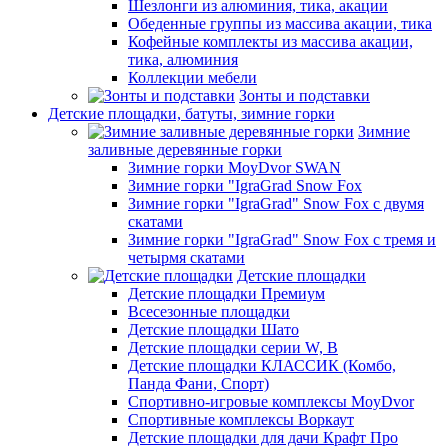
Шезлонги из алюминия, тика, акации
Обеденные группы из массива акации, тика
Кофейные комплекты из массива акации,
тика, алюминия
Коллекции мебели
Зонты и подставки
Детские площадки, батуты, зимние горки
Зимние
заливные деревянные горки
Зимние горки MoyDvor SWAN
Зимние горки "IgraGrad Snow Fox
Зимние горки "IgraGrad" Snow Fox с двумя
скатами
Зимние горки "IgraGrad" Snow Fox с тремя и
четырмя скатами
Детские площадки
Детские площадки Премиум
Всесезонные площадки
Детские площадки Шато
Детские площадки серии W, В
Детские площадки КЛАССИК (Комбо,
Панда Фани, Спорт)
Спортивно-игровые комплексы MoyDvor
Спортивные комплексы Воркаут
Детские площадки для дачи Крафт Про