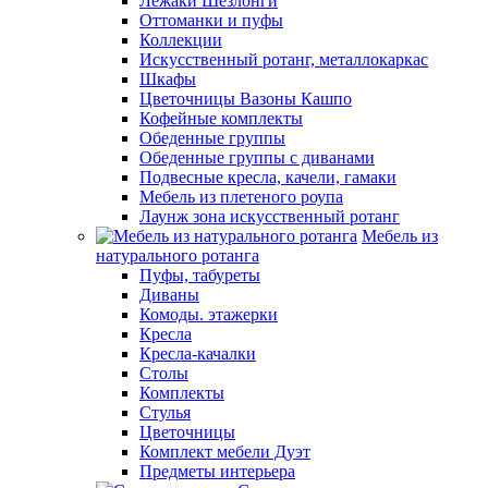
Лежаки Шезлонги
Оттоманки и пуфы
Коллекции
Искусственный ротанг, металлокаркас
Шкафы
Цветочницы Вазоны Кашпо
Кофейные комплекты
Обеденные группы
Обеденные группы с диванами
Подвесные кресла, качели, гамаки
Мебель из плетеного роупа
Лаунж зона искусственный ротанг
Мебель из
натурального ротанга
Пуфы, табуреты
Диваны
Комоды. этажерки
Кресла
Кресла-качалки
Столы
Комплекты
Стулья
Цветочницы
Комплект мебели Дуэт
Предметы интерьера