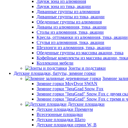
Лаунж зона из алюминия
Лаунж зона из тика, акации
Диванные группы из алюминия
Диванные группы из тика, акации
Обеденные группы из алюминия
Диваны из алюминия, тика, акации
Столы из алюминия, тика, акации
Кресла, оттоманки из алюминия, тика, акации
Стулья из алюминия, тика, акации
Шезлонги из алюминия, тика, акации
Обеденные группы из массива акации, тика
Кофейные комплекты из массива акации, тик
Коллекции мебели
Зонты и подставки
Детские площадки, батуты, зимние горки
Зимние зали
Зимние горки MoyDvor SWAN
Зимние горки "IgraGrad Snow Fox
Зимние горки "IgraGrad" Snow Fox с двумя ск
Зимние горки "IgraGrad" Snow Fox с тремя и 
Детские площадки
Детские площадки Премиум
Всесезонные площадки
Детские площадки Шато
Детские площадки серии W, В