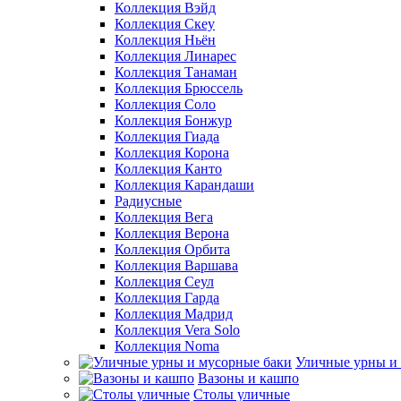
Коллекция Вэйд
Коллекция Скеу
Коллекция Ньён
Коллекция Линарес
Коллекция Танаман
Коллекция Брюссель
Коллекция Соло
Коллекция Бонжур
Коллекция Гиада
Коллекция Корона
Коллекция Канто
Коллекция Карандаши
Радиусные
Коллекция Вега
Коллекция Верона
Коллекция Орбита
Коллекция Варшава
Коллекция Сеул
Коллекция Гарда
Коллекция Мадрид
Коллекция Vera Solo
Коллекция Noma
Уличные урны и
Вазоны и кашпо
Столы уличные