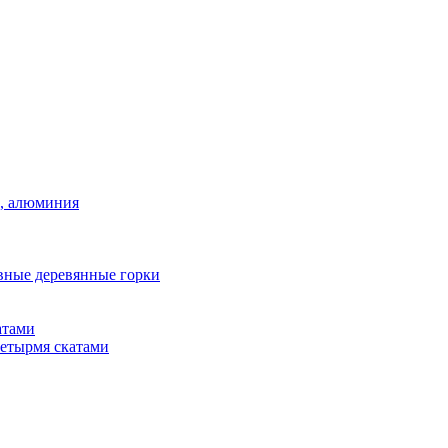
а, алюминия
вные деревянные горки
атами
четырмя скатами