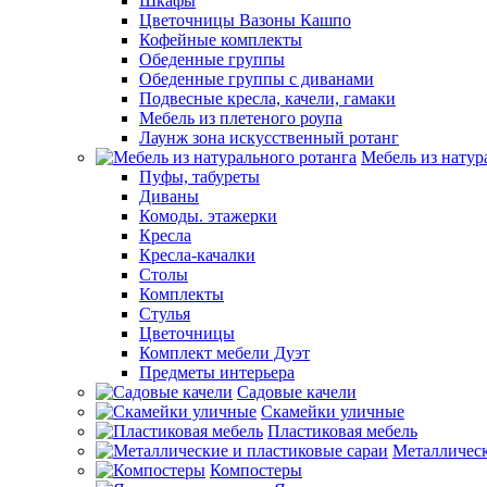
Шкафы
Цветочницы Вазоны Кашпо
Кофейные комплекты
Обеденные группы
Обеденные группы с диванами
Подвесные кресла, качели, гамаки
Мебель из плетеного роупа
Лаунж зона искусственный ротанг
Мебель из натур
Пуфы, табуреты
Диваны
Комоды. этажерки
Кресла
Кресла-качалки
Столы
Комплекты
Стулья
Цветочницы
Комплект мебели Дуэт
Предметы интерьера
Садовые качели
Скамейки уличные
Пластиковая мебель
Металлическ
Компостеры