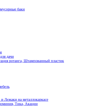
 мусорные баки
чи
для дачи
ация ротанга, Штампованный пластик
мебель
 и Лежаки на металлокаркасе
люминия, Тика, Акации