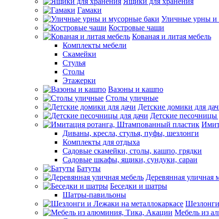
Ящики для хранения
Гамаки
Уличные урны и
Костровые чаши
Кованая и литая мебель
Комплекты мебели
Скамейки
Стулья
Столы
Этажерки
Вазоны и кашпо
Столы уличные
Детские домики для да
Детские песочницы 
Имит
Диваны, кресла, стулья, пуфы, шезлонги
Комплекты для отдыха
Садовые скамейки, столы, кашпо, грядки
Садовые шкафы, ящики, сундуки, сараи
Батуты
Деревянная уличная 
Беседки и шатры
Шатры-павильоны
Шезлонги
Мебель из а