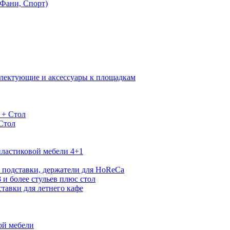
Фани, Спорт)
лектующие и аксессуары к площадкам
 + Стол
 Стол
ластиковой мебели 4+1
 подставки, держатели для HoReCa
 и более стульев плюс стол
тавки для летнего кафе
ой мебели